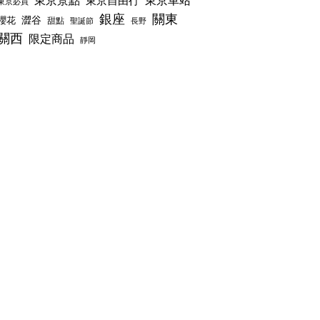
東京景點
東京車站
東京自由行
東京必買
銀座
關東
澀谷
櫻花
甜點
聖誕節
長野
關西
限定商品
靜岡