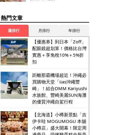
熱門文章
週排行
月排行
年排行
【優惠券】到日本「Zoff」
配眼鏡超划算！價格比台灣
實惠＋享免稅10%＋5%折
扣
距離那霸機場超近！沖繩必
買購物天堂「iias沖繩豐
崎」！結合DMM Kariyushi
水族館、豐崎美麗SUN海灘
的優質沖繩自駕行程
【北海道】小樽新景點「吉
伊卡哇 MOGUMOGU 本舖
小樽店」盛大開幕！限定周
邊商品、現烤雞蛋糕全新亮