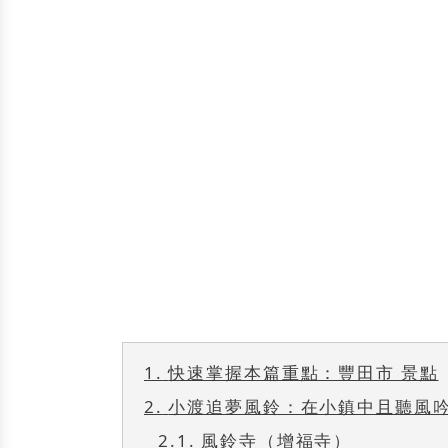
1.
快速掌握本篇重點：豐田市 景點
2.
小渡追夢風鈴：在小鎮中且聽風
2.1.
風鈴寺（增福寺）