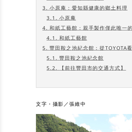
3.
小原庵：愛知縣健康的鄉土料理
3.1.
小原庵
4.
和紙工藝館：親手製作僅此唯一
4.1.
和紙工藝館
5.
豐田鞍之池紀念館：從TOYOTA
5.1.
豐田鞍之池紀念館
5.2.
【前往豐田市的交通方式】
文字・攝影／張維中