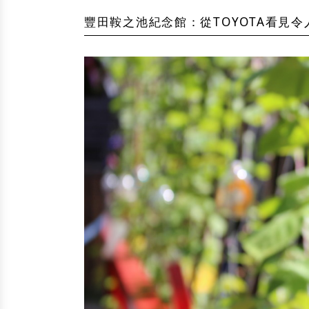
豐田鞍之池紀念館：從TOYOTA看見