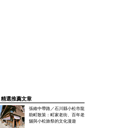
精選推薦文章
張維中帶路／石川縣小松市龍
助町散策：町家老街、百年老
舖與小松旅祭的文化漫遊