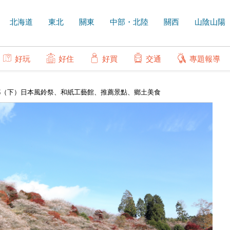
北海道
東北
關東
中部・北陸
關西
山陰山陽
好玩
好住
好買
交通
專題報導
故鄉（下）日本風鈴祭、和紙工藝館、推薦景點、鄉土美食