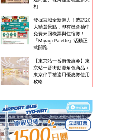
相
發掘宮城全新魅力！造訪20
大精選景點，即有機會抽中
免費來回機票與住宿券！
「Miyagi Palette」活動正
式開跑
【東京站一番街優惠券】東
京站一番街動漫角色商品＋
東京伴手禮適用優惠券使用
攻略