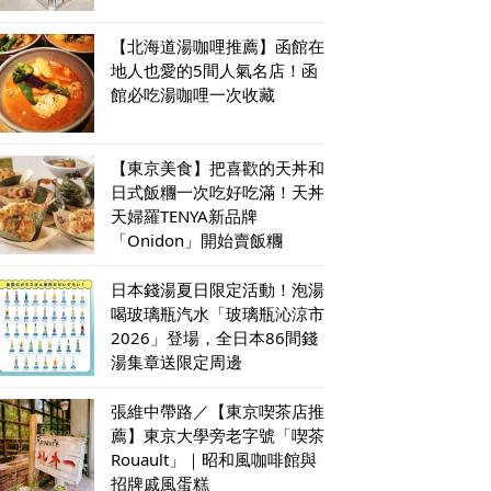
【北海道湯咖哩推薦】函館在
地人也愛的5間人氣名店！函
館必吃湯咖哩一次收藏
【東京美食】把喜歡的天丼和
日式飯糰一次吃好吃滿！天丼
天婦羅TENYA新品牌
「Onidon」開始賣飯糰
日本錢湯夏日限定活動！泡湯
喝玻璃瓶汽水「玻璃瓶沁涼市
2026」登場，全日本86間錢
湯集章送限定周邊
張維中帶路／【東京喫茶店推
薦】東京大學旁老字號「喫茶
Rouault」｜昭和風咖啡館與
招牌戚風蛋糕