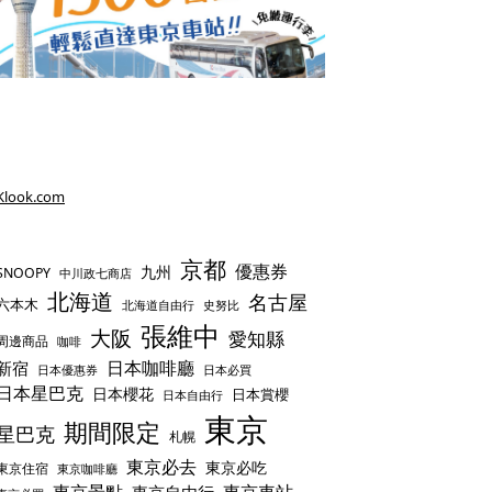
Klook.com
京都
優惠券
九州
SNOOPY
中川政七商店
北海道
名古屋
六本木
史努比
北海道自由行
張維中
大阪
愛知縣
周邊商品
咖啡
日本咖啡廳
新宿
日本優惠券
日本必買
日本星巴克
日本櫻花
日本賞櫻
日本自由行
東京
期間限定
星巴克
札幌
東京必去
東京必吃
東京住宿
東京咖啡廳