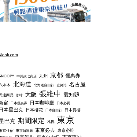
Klook.com
京都
優惠券
九州
SNOOPY
中川政七商店
北海道
名古屋
六本木
史努比
北海道自由行
張維中
大阪
愛知縣
周邊商品
咖啡
日本咖啡廳
新宿
日本優惠券
日本必買
日本星巴克
日本櫻花
日本賞櫻
日本自由行
東京
期間限定
星巴克
札幌
東京必去
東京必吃
東京住宿
東京咖啡廳