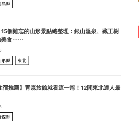
福島縣
】15個難忘的山形景點總整理：銀山溫泉、藏王樹
地美食⋯⋯
5
山形縣
東北
住宿推薦】青森旅館就看這一篇！12間東北達人最
6
青森縣