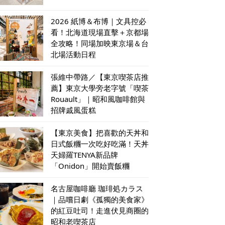
2026 紙博＆布博｜文具控必
看！北海道現場直擊＋京都場
全攻略！同場加映東京場＆台
北場活動日程
張維中帶路／【東京喫茶店推
薦】東京大學旁老字號「喫茶
Rouault」｜昭和風咖啡館與
招牌戚風蛋糕
【東京美食】把喜歡的天丼和
日式飯糰一次吃好吃滿！天丼
天婦羅TENYA新品牌
「Onidon」開始賣飯糰
名古屋咖啡廳 珈琲処カラス
｜品嚐日劇《孤獨的美食家》
的紅豆吐司！走進伏見商圈的
昭和老喫茶店