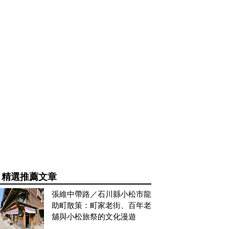
精選推薦文章
張維中帶路／石川縣小松市龍
助町散策：町家老街、百年老
舖與小松旅祭的文化漫遊