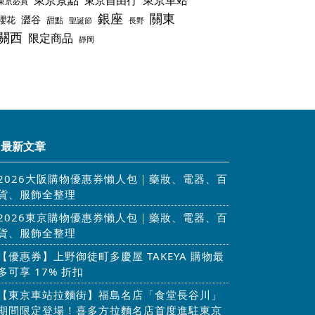
東京景點
東京車站
東京自由行
東京必買
銀座
關東
澀谷
櫻花
甜點
聖誕節
長野
關西
限定商品
靜岡
最新文章
2026大阪購物優惠券懶人包｜藥妝、電器、百
貨、服飾全整理
2026東京購物優惠券懶人包｜藥妝、電器、百
貨、服飾全整理
【優惠券】上野御徒町多慶屋 TAKEYA 購物最
多可享 17% 折扣
【東京車站拉麵街】福島名店「食堂長谷川」
期間限定登場！喜多方拉麵名店首度進駐東京