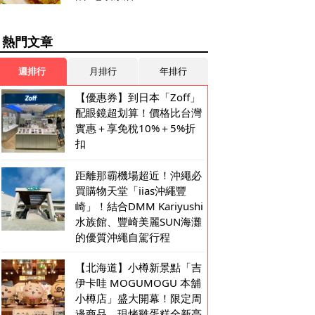
熱門文章
週排行
月排行
年排行
【優惠券】到日本「Zoff」
配眼鏡超划算！價格比台灣
實惠＋享免稅10%＋5%折
扣
距離那霸機場超近！沖繩必
買購物天堂「iias沖繩豐
崎」！結合DMM Kariyushi
水族館、豐崎美麗SUN海灘
的優質沖繩自駕行程
【北海道】小樽新景點「吉
伊卡哇 MOGUMOGU 本舖
小樽店」盛大開幕！限定周
邊商品、現烤雞蛋糕全新亮