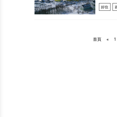
好住
首頁
«
1