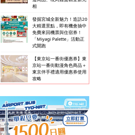
相
發掘宮城全新魅力！造訪20
大精選景點，即有機會抽中
免費來回機票與住宿券！
「Miyagi Palette」活動正
式開跑
【東京站一番街優惠券】東
京站一番街動漫角色商品＋
東京伴手禮適用優惠券使用
攻略