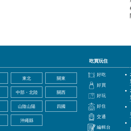
吃買玩住
好吃
東北
關東
好買
中部・北陸
關西
好玩
好住
山陰山陽
四國
交通
沖繩縣
編輯台