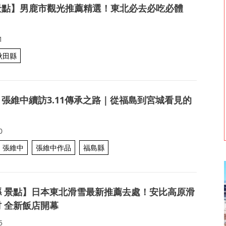
景點】男鹿市觀光推薦精選！東北必去必吃必體
1
秋田縣
張維中續訪3.11傳承之路｜從福島到宮城看見的
0
張維中
張維中作品
福島縣
縣 景點】日本東北滑雪最新推薦去處！安比高原滑
 全新飯店開幕
5