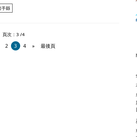
岩手縣
頁次：3 /4
2
3
4
»
最後頁