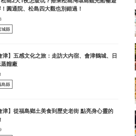
】松島2天1夜怎麼玩？搭乘松島灣環島觀光船暢遊
岸！圓通院、松島四大觀也別錯過！
3
宮城縣
 會津】五感文化之旅：走訪大內宿、會津鶴城、日
忌蒸餾廠
1
福島縣
會津】從福島鄉土美食到歷史老街 點亮身心靈的
驗
9