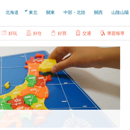
北海道
東北
關東
中部・北陸
關西
山陰山陽
好玩
好住
好買
交通
專題報導