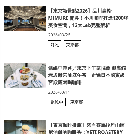
【東京新景點2026】品川高輪
MIMURE 開幕！小川咖啡打造1200坪
美食空間，12大Lab完整解析
2026/03/26
好吃
東京都
張維中帶路／東京下午茶推薦 迎賓館
赤坂離宮前庭午茶：走進日本國賓級
宮殿庭園喝咖啡
2026/03/11
張維中
東京都
【東京咖啡推薦】來自喜馬拉雅山區
尼泊爾的咖啡香：YETI ROASTERY