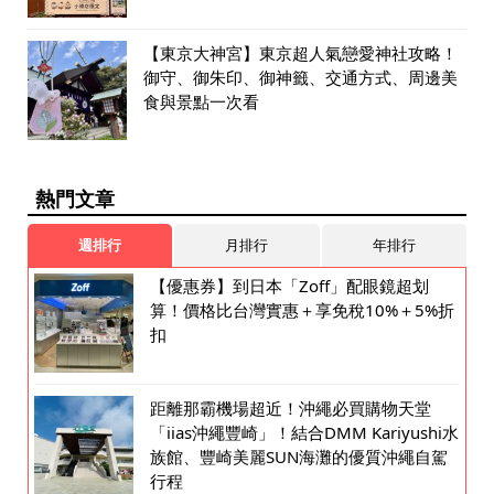
【東京大神宮】東京超人氣戀愛神社攻略！
御守、御朱印、御神籤、交通方式、周邊美
食與景點一次看
熱門文章
週排行
月排行
年排行
【優惠券】到日本「Zoff」配眼鏡超划
算！價格比台灣實惠＋享免稅10%＋5%折
扣
距離那霸機場超近！沖繩必買購物天堂
「iias沖繩豐崎」！結合DMM Kariyushi水
族館、豐崎美麗SUN海灘的優質沖繩自駕
行程