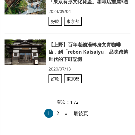
「東京有形文化資產」咖啡店推薦3選
2024/09/04
好吃
東京都
【上野】百年老錢湯轉身文青咖啡
店，到「rebon Kaisaiyu」品味跨越
世代的下町記憶
2020/07/13
好吃
東京都
頁次：1 /2
1
2
»
最後頁