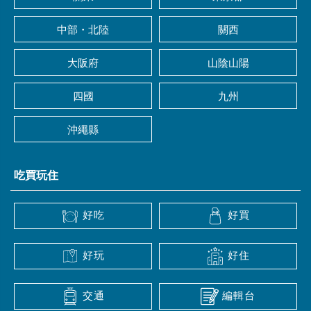
中部・北陸
關西
大阪府
山陰山陽
四國
九州
沖繩縣
吃買玩住
好吃
好買
好玩
好住
交通
編輯台