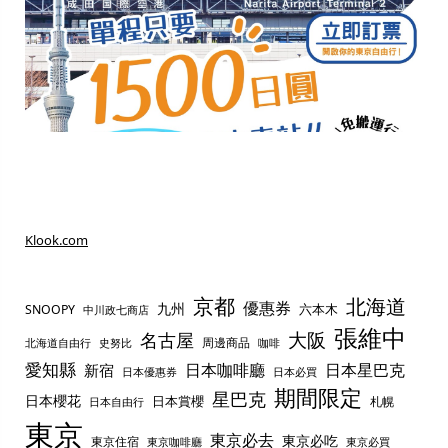
Klook.com
京都
北海道
優惠券
九州
六本木
SNOOPY
中川政七商店
張維中
名古屋
大阪
周邊商品
史努比
北海道自由行
咖啡
愛知縣
日本咖啡廳
日本星巴克
新宿
日本優惠券
日本必買
期間限定
星巴克
日本櫻花
日本賞櫻
札幌
日本自由行
東京
東京必去
東京必吃
東京住宿
東京咖啡廳
東京必買