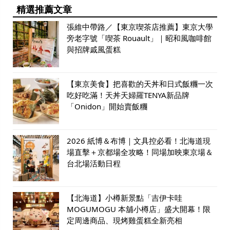
精選推薦文章
張維中帶路／【東京喫茶店推薦】東京大學
旁老字號「喫茶 Rouault」｜昭和風咖啡館
與招牌戚風蛋糕
【東京美食】把喜歡的天丼和日式飯糰一次
吃好吃滿！天丼天婦羅TENYA新品牌
「Onidon」開始賣飯糰
2026 紙博＆布博｜文具控必看！北海道現
場直擊＋京都場全攻略！同場加映東京場＆
台北場活動日程
【北海道】小樽新景點「吉伊卡哇
MOGUMOGU 本舖小樽店」盛大開幕！限
定周邊商品、現烤雞蛋糕全新亮相