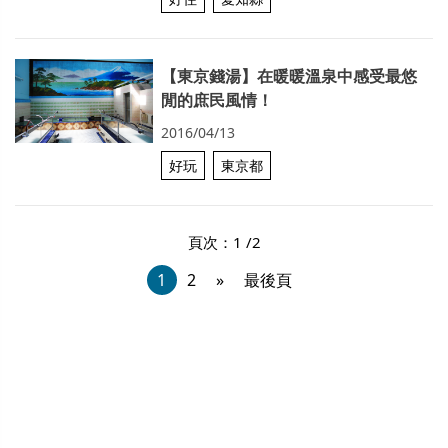
【東京錢湯】在暖暖溫泉中感受最悠
閒的庶民風情！
2016/04/13
好玩
東京都
頁次：1 /2
1
2
»
最後頁