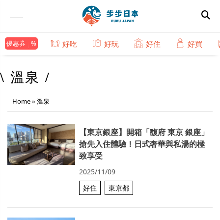
優惠券
好吃
好玩
好住
好買
\ 溫泉 /
Home
»
溫泉
【東京銀座】開箱「馥府 東京 銀座」
搶先入住體驗！日式奢華與私湯的極
致享受
2025/11/09
好住
東京都