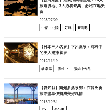
旅遊勝地、3大必看祭典、必吃在地美
食
2023/07/09
中部・北陸
好玩
新潟縣
【日本三大名泉】下呂溫泉：鄉野中
的美人湯療養泉
2019/11/19
岐阜縣
張維中
張維中作品
【愛知縣】南知多溫泉鄉：在源氏香
旅館盡享伊勢灣美好風情
2018/10/31
好住
愛知縣