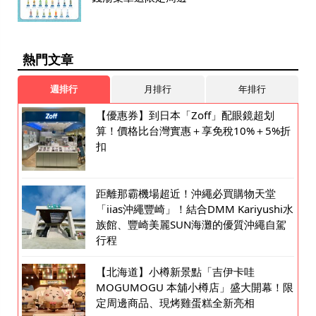
熱門文章
週排行
月排行
年排行
【優惠券】到日本「Zoff」配眼鏡超划
算！價格比台灣實惠＋享免稅10%＋5%折
扣
距離那霸機場超近！沖繩必買購物天堂
「iias沖繩豐崎」！結合DMM Kariyushi水
族館、豐崎美麗SUN海灘的優質沖繩自駕
行程
【北海道】小樽新景點「吉伊卡哇
MOGUMOGU 本舖小樽店」盛大開幕！限
定周邊商品、現烤雞蛋糕全新亮相