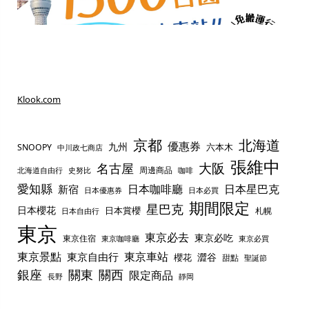
Klook.com
京都
北海道
優惠券
九州
六本木
SNOOPY
中川政七商店
張維中
名古屋
大阪
周邊商品
史努比
北海道自由行
咖啡
愛知縣
日本咖啡廳
日本星巴克
新宿
日本優惠券
日本必買
期間限定
星巴克
日本櫻花
日本賞櫻
札幌
日本自由行
東京
東京必去
東京必吃
東京住宿
東京咖啡廳
東京必買
東京景點
東京車站
東京自由行
澀谷
櫻花
甜點
聖誕節
銀座
關東
關西
限定商品
長野
靜岡