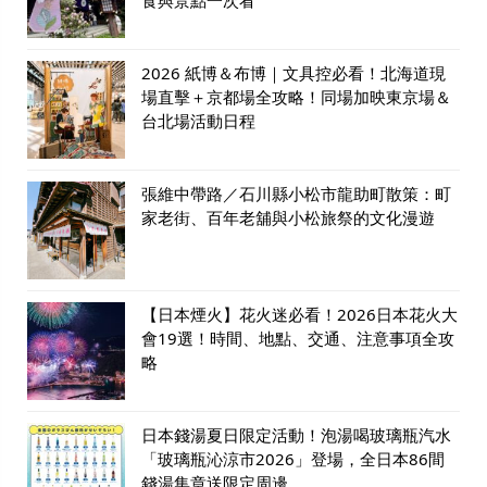
食與景點一次看
2026 紙博＆布博｜文具控必看！北海道現
場直擊＋京都場全攻略！同場加映東京場＆
台北場活動日程
張維中帶路／石川縣小松市龍助町散策：町
家老街、百年老舖與小松旅祭的文化漫遊
【日本煙火】花火迷必看！2026日本花火大
會19選！時間、地點、交通、注意事項全攻
略
日本錢湯夏日限定活動！泡湯喝玻璃瓶汽水
「玻璃瓶沁涼市2026」登場，全日本86間
錢湯集章送限定周邊